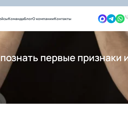
ейсы
Команда
Блог
О компании
Контакты
изнаки и не допустить банкротства
спознать первые признаки 