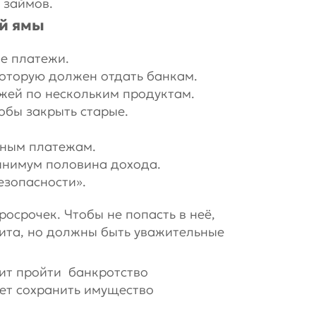
 займов.
й ямы
е платежи.
которую должен отдать банкам.
жей по нескольким продуктам.
обы закрыть старые.
ьным платежам.
инимум половина дохода.
езопасности».
росрочек. Чтобы не попасть в неё,
ита, но должны быть уважительные
оит пройти банкротство
ет сохранить имущество