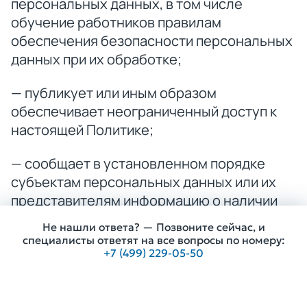
персональных данных, в том числе
обучение работников правилам
обеспечения безопасности персональных
данных при их обработке;
— публикует или иным образом
обеспечивает неограниченный доступ к
настоящей Политике;
— сообщает в установленном порядке
субъектам персональных данных или их
представителям информацию о наличии
персональных данных, относящихся к
Не нашли ответа? — Позвоните сейчас, и
соответствующим субъектам,
специалисты ответят на все вопросы по номеру:
+7 (499) 229-05-50
предоставляет возможность
ознакомления с этими персональными
Получить консультацию
данными при обращении и (или)