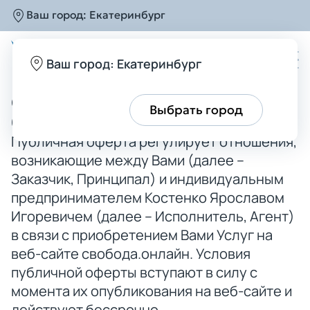
Ваш город:
Екатеринбург
Главная
Публичная оферта
Публичная оферта
Ваш город: Екатеринбург
Сопровождение процедуры
Все верно
Выбрать город
банкротства
Публичная оферта регулирует отношения,
возникающие между Вами (далее –
Заказчик, Принципал) и индивидуальным
предпринимателем Костенко Ярославом
Игоревичем (далее – Исполнитель, Агент)
в связи с приобретением Вами Услуг на
веб-сайте свобода.онлайн. Условия
публичной оферты вступают в силу с
момента их опубликования на веб-сайте и
действуют бессрочно.