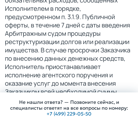
обязательных расходов, сообщенных
Исполнителем в порядке,
предусмотренном п. 3.1.9. Публичной
оферты, в течение 7 дней с даты введения
Арбитражным судом процедуры
реструктуризации долгов или реализации
имущества. В случае просрочки Заказчика
по внесению данных денежных средств,
Исполнитель приостанавливает
исполнение агентского поручения и
оказание услуг до момента внесения
Заказчиком всей необходимой суммы
денежных средств (обязательных
Не нашли ответа? — Позвоните сейчас, и
расходов).
специалисты ответят на все вопросы по номеру:
+7 (499) 229-05-50
4.6. Обязательные платежи
Получить консультацию
(обязательные расходы) оплачиваются