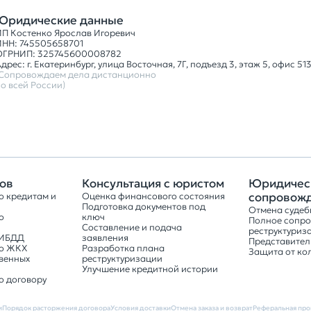
Юридические данные
ИП Костенко Ярослав Игоревич
ИНН: 745505658701
ОГРНИП: 325745600008782
дрес: г. Екатеринбург, улица Восточная, 7Г, подъезд 3, этаж 5, офис 51
(Сопровождаем дела дистанционно
о всей России)
ов
Консультация с юристом
Юридичес
сопровож
о кредитам и
Оценка финансового состояния
Подготовка документов под
Отмена судеб
о
ключ
Полное сопр
Составление и подача
реструктуриз
ГИБДД
заявления
Представитель
по ЖКХ
Разработка плана
Защита от ко
венных
реструктуризации
Улучшение кредитной истории
о договору
и
Порядок расторжения договора
Условия доставки
Отмена заказа и возврат
Реферальная про