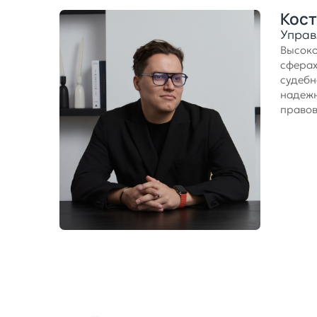
Кост
Управ
Высоко
сферах
судебн
надежн
правов
Зап