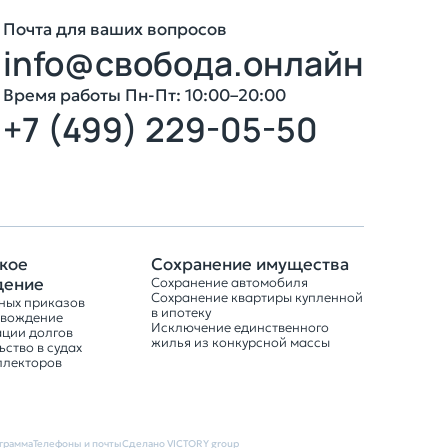
Почта для ваших вопросов
info@свобода.онлайн
3
Время работы Пн-Пт: 10:00–20:00
+7 (499) 229-05-50
Оставить заявку
кое
Сохранение имущества
дение
Сохранение автомобиля
Сохранение квартиры купленной
ных приказов
в ипотеку
овождение
Исключение единственного
ации долгов
жилья из конкурсной массы
ство в судах
ллекторов
грамма
Телефоны и почты
Сделано VICTORY group