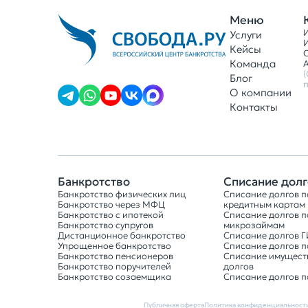
Меню
Услуги
Кейсы
Команда
А
Блог
п
О компании
Контакты
Банкротство
Списание долг
Банкротство физических лиц
Списание долгов п
Банкротство через МФЦ
кредитным картам
Банкротство с ипотекой
Списание долгов п
Банкротство супругов
микрозаймам
Дистанционное банкротство
Списание долгов 
Упрощенное банкротство
Списание долгов 
Банкротство пенсионеров
Списание имущест
Банкротство поручителей
долгов
Банкротство созаемщика
Списание долгов п
Публичная оферта
Политика конфиденциальност