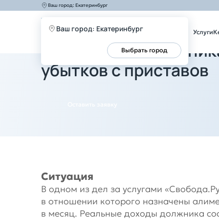
Ваш город:
Екатеринбург
Главная
Кейсы
Защита прав должника по алиментам: 
Ваш город: Екатеринбург
Услуги
К
Защита прав должник
Все верно
Выбрать город
убытков с приставов
Оставить заявку
Ситуация
В одном из дел за услугами «Свобода.Р
в отношении которого назначены алиме
в месяц. Реальные доходы должника сос