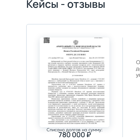
Кейсы - отзывы
О
д
у
Списано долгов на сумму:
780 000 ₽