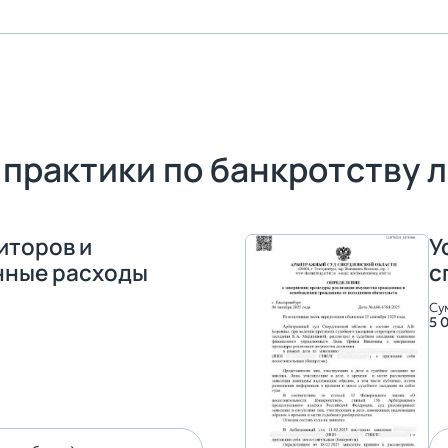
практики по банкротству 
иторов и
У
нные расходы
с
Су
5 