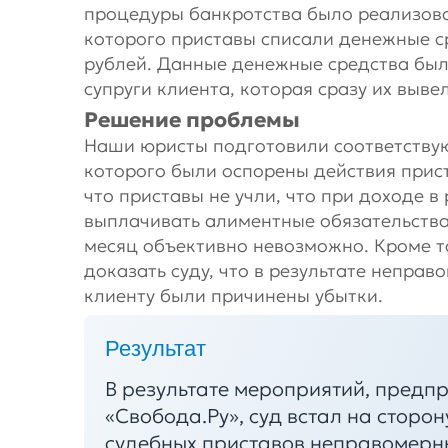
процедуры банкротства было реализова
которого приставы списали денежные с
рублей. Данные денежные средства был
супруги клиента, которая сразу их выве
Решение проблемы
Наши юристы подготовили соответствую
которого были оспорены действия прист
что приставы не учли, что при доходе в
выплачивать алиментные обязательства
месяц объективно невозможно. Кроме т
доказать суду, что в результате непра
клиенту были причинены убытки.
Результат
В результате мероприятий, предп
«Свобода.Ру», суд встал на сторо
судебных приставов неправомерны