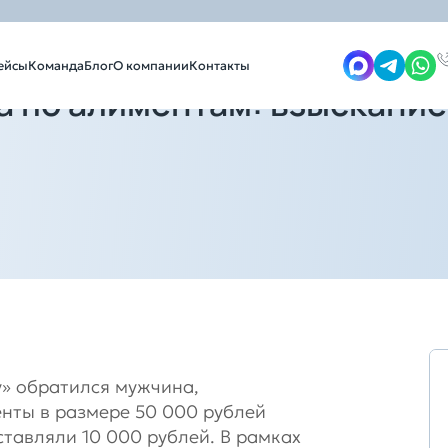
взыскание убытков с приставов
ейсы
Команда
Блог
О компании
Контакты
а по алиментам: взыскание
у» обратился мужчина,
нты в размере 50 000 рублей
тавляли 10 000 рублей. В рамках